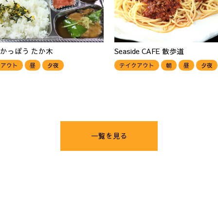
かっぽう たか木
Seaside CAFE 散歩道
クアウト
昼
夕夜
テイクアウト
朝
昼
夕夜
一覧を見る