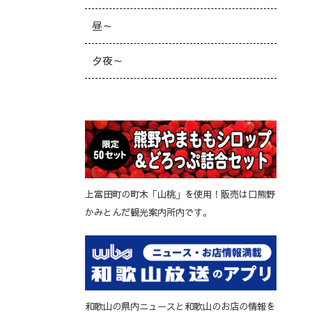
昼～
夕夜～
上富田町の町木「山桃」を使用！販売は口熊野
かみとんだ観光案内所内です。
和歌山の県内ニュースと和歌山のお店の情報を