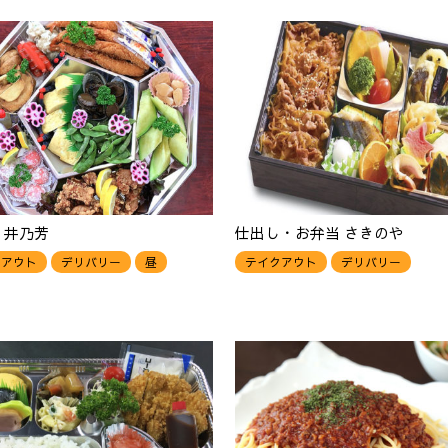
 井乃芳
仕出し・お弁当 さきのや
クアウト
デリバリー
昼
テイクアウト
デリバリー