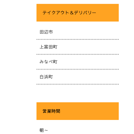
テイクアウト＆デリバリー
田辺市
上富田町
みなべ町
白浜町
営業時間
朝～