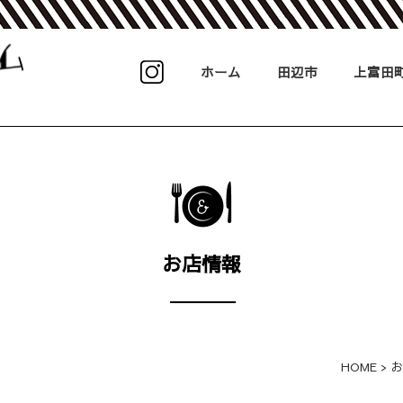
ホーム
田辺市
上富田
お店情報
HOME
>
お