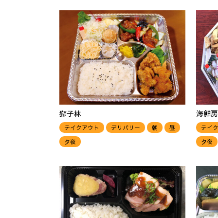
獅子林
海鮮房
テイクアウト
デリバリー
朝
昼
テイ
夕夜
夕夜