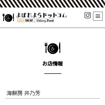
お店情報
海鮮房 井乃芳