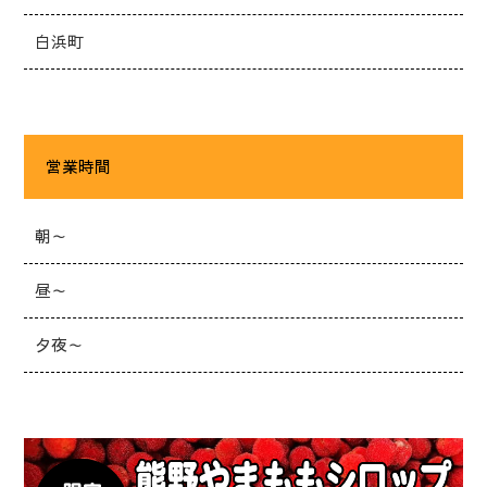
白浜町
営業時間
朝～
昼～
夕夜～