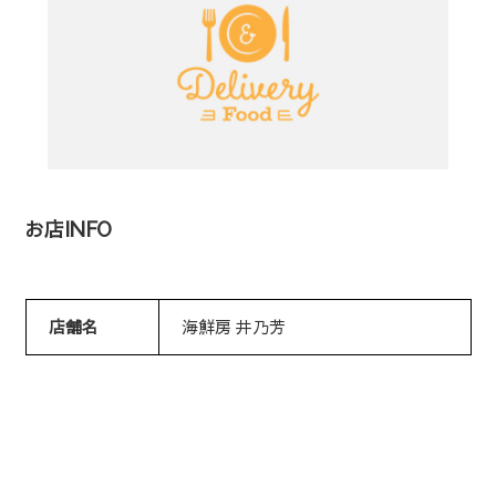
お店INFO
店舗名
海鮮房 井乃芳