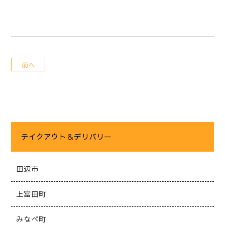
前へ
テイクアウト＆デリバリー
田辺市
上富田町
みなべ町