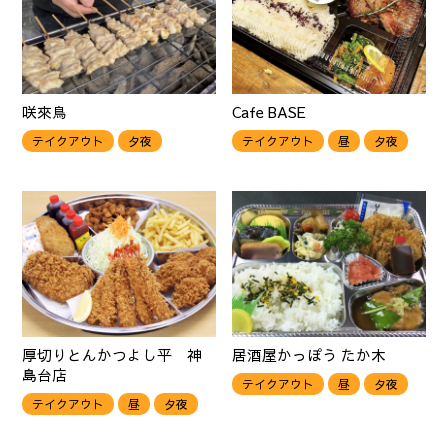
咲來鳥
Cafe BASE
テイクアウト
夕夜
テイクアウト
昼
夕夜
厚切りとんかつよし平 神
居酒屋かっぽう たか木
島台店
テイクアウト
昼
夕夜
テイクアウト
昼
夕夜