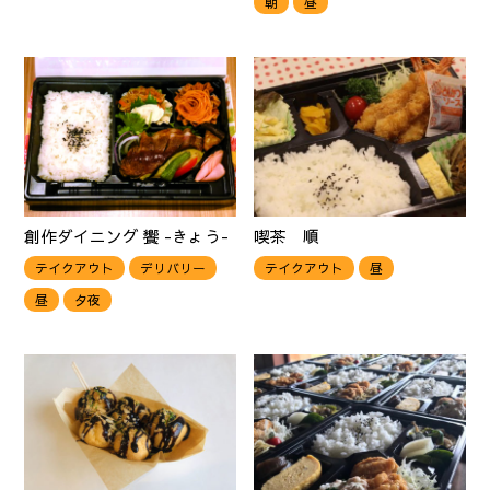
朝
昼
創作ダイニング 饗 -きょう-
喫茶 順
テイクアウト
デリバリー
テイクアウト
昼
昼
夕夜