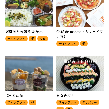
居酒屋かっぽう たか木
Café de manma（カフェドマ
ンマ）
テイクアウト
昼
夕夜
テイクアウト
昼
ICHIE cafe
みなみ寿司
テイクアウト
昼
テイクアウト
デリバリー