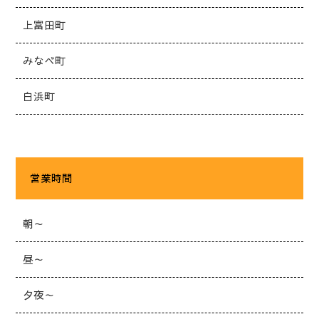
上富田町
みなべ町
白浜町
営業時間
朝～
昼～
夕夜～