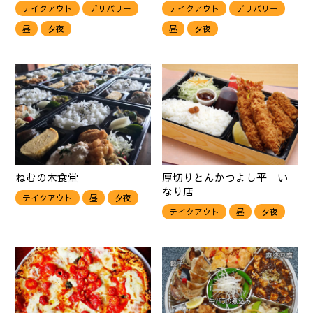
テイクアウト
デリバリー
テイクアウト
デリバリー
昼
夕夜
昼
夕夜
ねむの木食堂
厚切りとんかつよし平 い
なり店
テイクアウト
昼
夕夜
テイクアウト
昼
夕夜