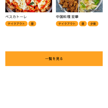
ペスカトーレ
中国料理 宏華
テイクアウト
昼
テイクアウト
昼
夕夜
一覧を見る