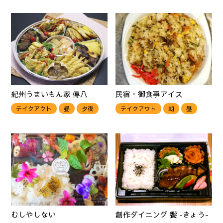
紀州うまいもん家 傳八
民宿・御食事アイス
テイクアウト
昼
夕夜
テイクアウト
朝
昼
むしやしない
創作ダイニング 饗 -きょう-