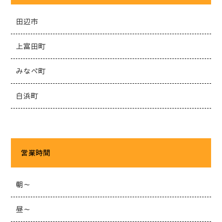
田辺市
上富田町
みなべ町
白浜町
営業時間
朝～
昼～