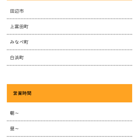
田辺市
上富田町
みなべ町
白浜町
営業時間
朝～
昼～