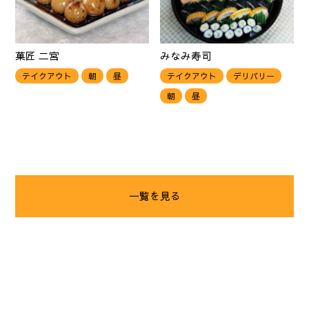
菓匠 二宮
みなみ寿司
テイクアウト
朝
昼
テイクアウト
デリバリー
朝
昼
一覧を見る