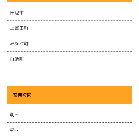
田辺市
上富田町
みなべ町
白浜町
営業時間
朝～
昼～