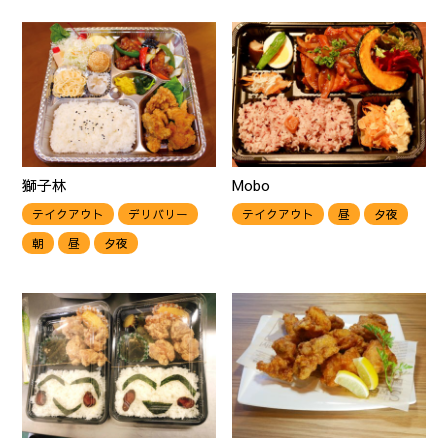
獅子林
Mobo
テイクアウト
デリバリー
テイクアウト
昼
夕夜
朝
昼
夕夜