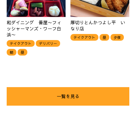
和ダイニング 番屋〜フィ
厚切りとんかつよし平 い
ッシャーマンズ・ワーフ白
なり店
浜〜
テイクアウト
昼
夕夜
テイクアウト
デリバリー
朝
昼
一覧を見る