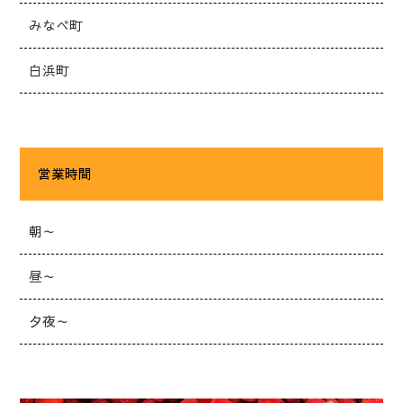
みなべ町
白浜町
営業時間
朝～
昼～
夕夜～