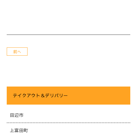
前へ
テイクアウト＆デリバリー
田辺市
上富田町