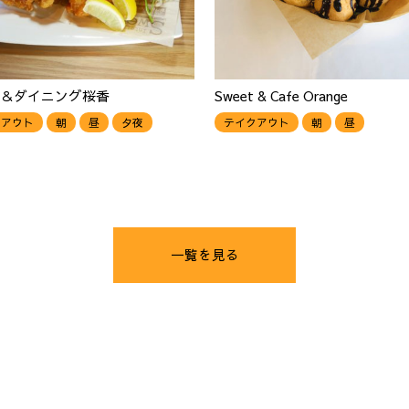
＆ダイニング桜香
Sweet & Cafe Orange
クアウト
朝
昼
夕夜
テイクアウト
朝
昼
一覧を見る