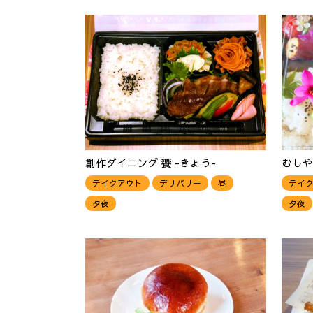
創作ダイニング 饗 -きょう-
むしや
テイクアウト
デリバリー
昼
テイ
夕夜
夕夜