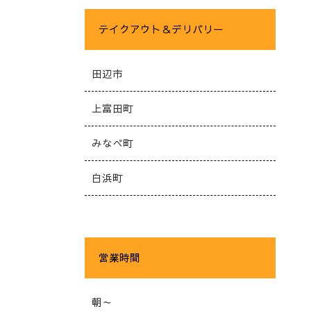
テイクアウト＆デリバリー
田辺市
上富田町
みなべ町
白浜町
営業時間
朝～