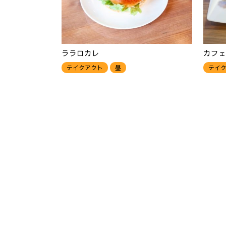
ララロカレ
カフェ
テイクアウト
昼
テイ