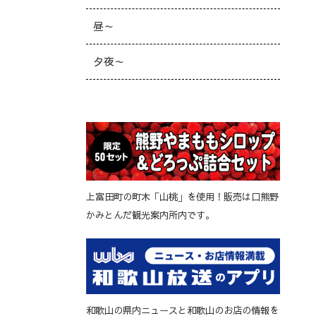
昼～
夕夜～
上富田町の町木「山桃」を使用！販売は口熊野
かみとんだ観光案内所内です。
和歌山の県内ニュースと和歌山のお店の情報を