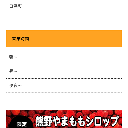
白浜町
営業時間
朝～
昼～
夕夜～