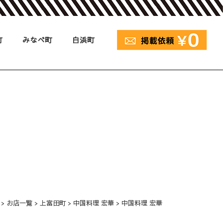
町
みなべ町
白浜町
>
お店一覧
>
上富田町
>
中国料理 宏華
>
中国料理 宏華