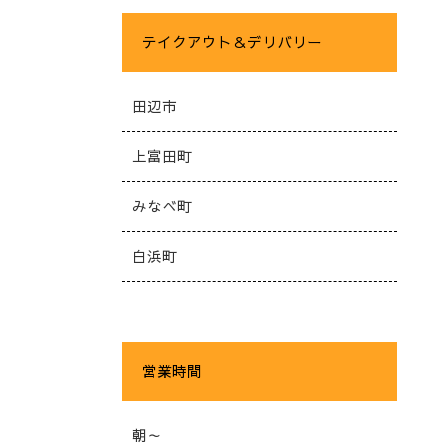
テイクアウト＆デリバリー
田辺市
上富田町
みなべ町
白浜町
営業時間
朝～