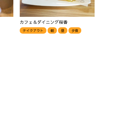
カフェ＆ダイニング桜香
テイクアウト
朝
昼
夕夜