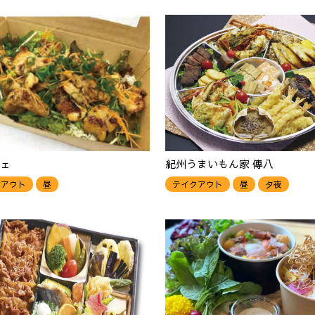
ェ
紀州うまいもん家 傳八
クアウト
昼
テイクアウト
昼
夕夜