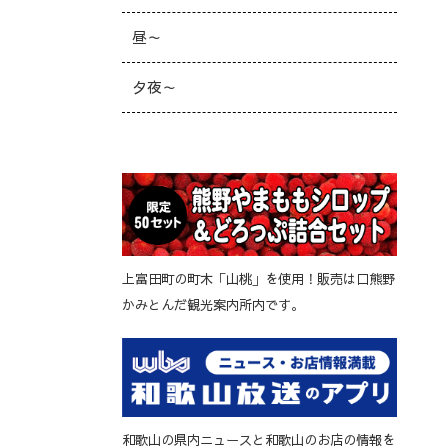
昼～
夕夜～
上富田町の町木「山桃」を使用！販売は口熊野
かみとんだ観光案内所内です。
和歌山の県内ニュースと和歌山のお店の情報を