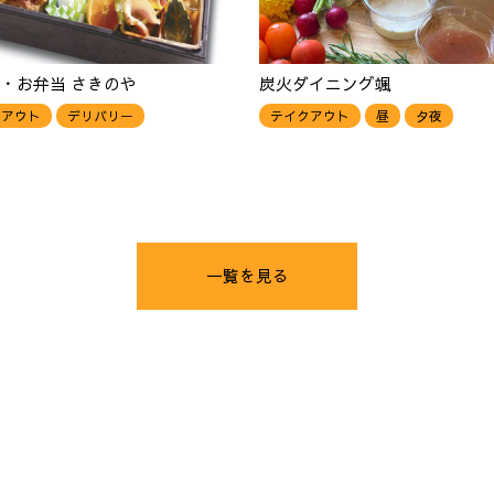
・お弁当 さきのや
炭火ダイニング颯
クアウト
デリバリー
テイクアウト
昼
夕夜
一覧を見る