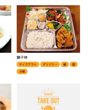
獅子林
テイクアウト
デリバリー
朝
昼
夕夜