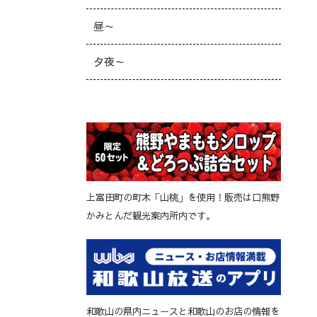
昼～
夕夜～
上富田町の町木「山桃」を使用！販売は口熊野
かみとんだ観光案内所内です。
和歌山の県内ニュースと和歌山のお店の情報を