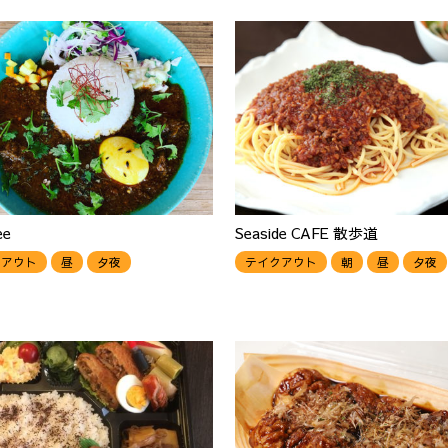
ee
Seaside CAFE 散歩道
クアウト
昼
夕夜
テイクアウト
朝
昼
夕夜