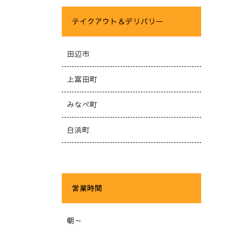
テイクアウト＆デリバリー
田辺市
上富田町
みなべ町
白浜町
営業時間
朝～