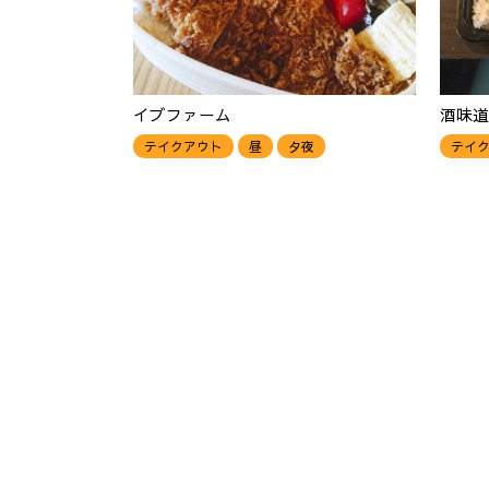
イブファーム
酒味道
テイクアウト
昼
夕夜
テイ