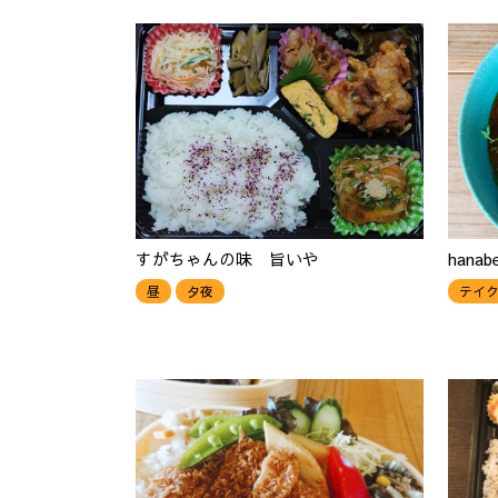
すがちゃんの味 旨いや
hanab
昼
夕夜
テイ